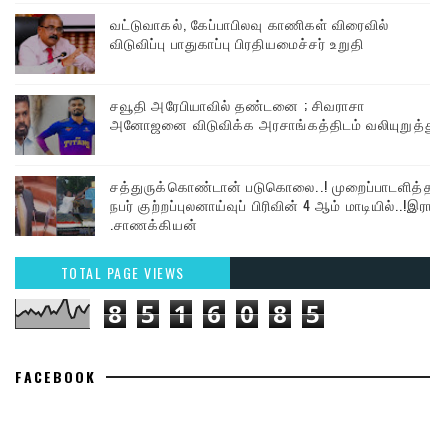
வட்டுவாகல், கேப்பாபிலவு காணிகள் விரைவில்
விடுவிப்பு பாதுகாப்பு பிரதியமைச்சர் உறுதி
சவூதி அரேபியாவில் தண்டனை ; சிவராசா
அனோஜனை விடுவிக்க அரசாங்கத்திடம் வலியுறுத்து
சத்துருக்கொண்டான் படுகொலை..! முறைப்பாடளித்த
நபர் குற்றப்புலனாய்வுப் பிரிவின் 4 ஆம் மாடியில்..!இரா
.சாணக்கியன்
TOTAL PAGE VIEWS
8
5
1
6
0
8
5
FACEBOOK