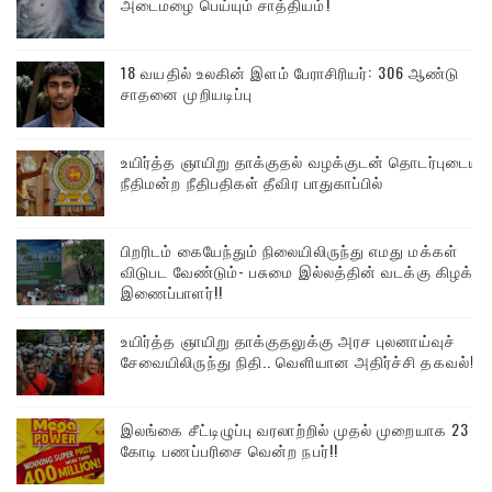
அடைமழை பெய்யும் சாத்தியம்!
18 வயதில் உலகின் இளம் பேராசிரியர்: 306 ஆண்டு
சாதனை முறியடிப்பு
உயிர்த்த ஞாயிறு தாக்குதல் வழக்குடன் தொடர்புடைய
நீதிமன்ற நீதிபதிகள் தீவிர பாதுகாப்பில்
பிறரிடம் கையேந்தும் நிலையிலிருந்து எமது மக்கள்
விடுபட வேண்டும்- பசுமை இல்லத்தின் வடக்கு கிழக்கு
இணைப்பாளர்!!
உயிர்த்த ஞாயிறு தாக்குதலுக்கு அரச புலனாய்வுச்
சேவையிலிருந்து நிதி.. வெளியான அதிர்ச்சி தகவல்!
இலங்கை சீட்டிழுப்பு வரலாற்றில் முதல் முறையாக 23
கோடி பணப்பரிசை வென்ற நபர்!!