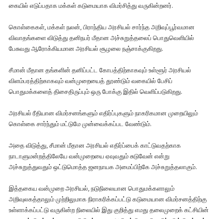
கையில் எடுப்பதாக மக்கள் கடுமையாக விமர்சித்து வருகின்றனர்.
கொள்கைகள், மக்கள் நலன், பிராந்திய அரசியல் சார்ந்த அறிவுப்பூர்வமான
விவாதங்களை விடுத்து தனிநபர் மீதான அச்சுறுத்தலைப் பொதுவெளியில்
பேசுவது ஆரோக்கியமான அரசியல் சூழலை நஞ்சாக்குகிறது.
சீமான் மீதான தங்களின் தனிப்பட்ட கோபத்திற்காகவும் உள்ளூர் அரசியல்
விளம்பரத்திற்காகவும் வன்முறையைத் தூண்டும் வகையில் பேசிப்
பொதுமக்களைத் திசைதிருப்பும் ஒரு போக்கு இதில் வெளிப்படுகிறது.
அரசியல் ரீதியான விமர்சனங்களும் எதிர்ப்புகளும் நாகரிகமான முறையிலும்
கொள்கை சார்ந்தும் மட்டுமே முன்வைக்கப்பட வேண்டும்.
அதை விடுத்து, சீமான் மீதான அரசியல் எதிர்ப்பைக் காட்டுவதற்காக
நாடாளுமன்றத்திலேயே வன்முறையை ஏவுவதும் சுடுவேன் என்று
அச்சுறுத்துவதும் ஒட்டுமொத்த ஜனநாயக அமைப்பிற்கே அச்சுறுத்தலாகும்.
இத்தகைய வன்முறை அரசியல், நடுநிலையான பொதுமக்களாலும்
அறிவுலகத்தாலும் முற்றிலுமாக நிராகரிக்கப்பட்டு கடுமையான விமர்சனத்திற்கு
உள்ளாக்கப்பட்டு வருகின்ற நிலையில் இது குறித்து எமது தலைமுறைக் கட்சியின்