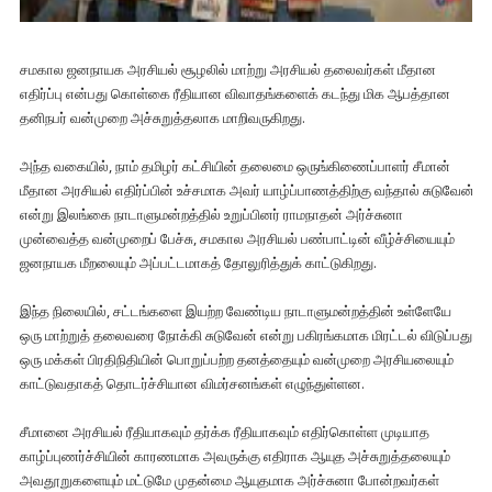
சமகால ஜனநாயக அரசியல் சூழலில் மாற்று அரசியல் தலைவர்கள் மீதான
எதிர்ப்பு என்பது கொள்கை ரீதியான விவாதங்களைக் கடந்து மிக ஆபத்தான
தனிநபர் வன்முறை அச்சுறுத்தலாக மாறிவருகிறது.
அந்த வகையில், நாம் தமிழர் கட்சியின் தலைமை ஒருங்கிணைப்பாளர் சீமான்
மீதான அரசியல் எதிர்ப்பின் உச்சமாக அவர் யாழ்ப்பாணத்திற்கு வந்தால் சுடுவேன்
என்று இலங்கை நாடாளுமன்றத்தில் உறுப்பினர் ராமநாதன் அர்ச்சுனா
முன்வைத்த வன்முறைப் பேச்சு, சமகால அரசியல் பண்பாட்டின் வீழ்ச்சியையும்
ஜனநாயக மீறலையும் அப்பட்டமாகத் தோலுரித்துக் காட்டுகிறது.
இந்த நிலையில், சட்டங்களை இயற்ற வேண்டிய நாடாளுமன்றத்தின் உள்ளேயே
ஒரு மாற்றுத் தலைவரை நோக்கி சுடுவேன் என்று பகிரங்கமாக மிரட்டல் விடுப்பது
ஒரு மக்கள் பிரதிநிதியின் பொறுப்பற்ற தனத்தையும் வன்முறை அரசியலையும்
காட்டுவதாகத் தொடர்ச்சியான விமர்சனங்கள் எழுந்துள்ளன.
சீமானை அரசியல் ரீதியாகவும் தர்க்க ரீதியாகவும் எதிர்கொள்ள முடியாத
காழ்ப்புணர்ச்சியின் காரணமாக அவருக்கு எதிராக ஆயுத அச்சுறுத்தலையும்
அவதூறுகளையும் மட்டுமே முதன்மை ஆயுதமாக அர்ச்சுனா போன்றவர்கள்