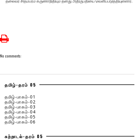
தலைவர் சிதம்பரம் கருணாநிதியும் தனது அதிருப்தியை வெளிப்படுத்தியுள்ளார்.
No comments:
தமிழ்-தரம் 05
தமிழ்-பாகம்-01
தமிழ்-பாகம்-02
தமிழ்-பாகம்-03
தமிழ்-பாகம்-04
தமிழ்-பாகம்-05
தமிழ்-பாகம்-06
சுற்றாடல்-தரம் 05