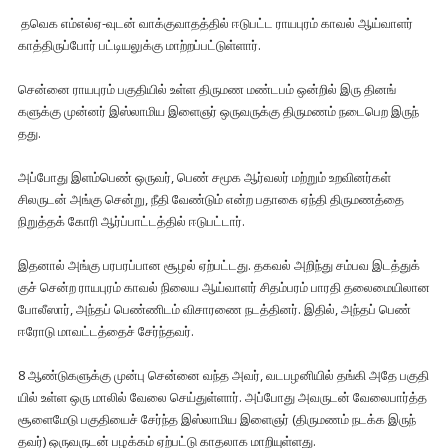
தவெக எம்​எல்​ஏ-வுடன் வாக்​கு​வாதத்​தில் ஈடு​பட்ட ராயபுரம் காவல் ஆய்​வாளர்
காத்​திருப்​போர் பட்​டியலுக்கு மாற்​றப்​பட்​டுள்​ளார்.
சென்னை ராயபுரம் பகு​தி​யில் உள்ள திருமண மண்​டபம் ஒன்​றில் இரு தினங்​
களுக்கு முன்​னர் இஸ்​லாமிய இளைஞர் ஒரு​வருக்கு திரு​மணம் நடை​பெற இருந்​
தது.
அப்​போது இளம்​பெண் ஒரு​வர், பெண் சமூக ஆர்​வலர் மற்​றும் உறவினர்​கள்
சிலருடன் அங்கு சென்​று, நீதி வேண்​டும் என்ற பதாகை ஏந்தி திரு​மணத்தை
நிறுத்​தக் கோரி ஆர்ப்​பாட்​டத்​தில் ஈடு​பட்​டார்.
இதனால் அங்கு பரபரப்​பான சூழல் ஏற்​பட்​டது. தகவல் அறிந்து சம்பவ இடத்​துக்​
குச் சென்ற ராயபுரம் காவல் நிலைய ஆய்​வாளர் சிதம்​பரம் பாரதி தலை​மையி​லான
போலீ​ஸார், அந்​தப் பெண்​ணிடம் விசா​ரணை நடத்​தினர். இதில், அந்​தப் பெண்
ஈரோடு மாவட்​டத்​தைச் சேர்ந்​தவர்.
8 ஆண்​டு​களுக்கு முன்பு சென்னை வந்த அவர், வடபழனி​யில் தங்கி அதே பகு​தி​
யில் உள்ள ஒரு மாலில் வேலை செய்​துள்​ளார். அப்​போது அவருடன் வேலை​பார்த்த
சூளைமேடு பகு​தி​யைச் சேர்ந்த இஸ்​லாமிய இளைஞர் (திரு​மணம் நடக்க இருந்​
தவர்) ஒரு​வருடன் பழக்​கம் ஏற்​பட்டு காதலாக மாறி​யுள்​ளது.