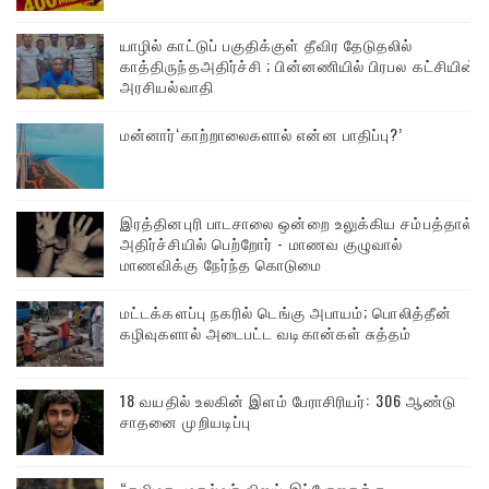
யாழில் காட்டுப் பகுதிக்குள் தீவிர தேடுதலில்
காத்திருந்தஅதிர்ச்சி ; பின்னணியில் பிரபல கட்சியின்
அரசியல்வாதி
மன்னார்‘காற்றாலைகளால் என்ன பாதிப்பு?’
இரத்தினபுரி பாடசாலை ஒன்றை உலுக்கிய சம்பத்தால்
அதிர்ச்சியில் பெற்றோர் - மாணவ குழுவால்
மாணவிக்கு நேர்ந்த கொடுமை
மட்டக்களப்பு நகரில் டெங்கு அபாயம்; பொலித்தீன்
கழிவுகளால் அடைபட்ட வடிகான்கள் சுத்தம்
18 வயதில் உலகின் இளம் பேராசிரியர்: 306 ஆண்டு
சாதனை முறியடிப்பு
“தமிழக முதல்வர் விஜய் இப்போதைக்கு