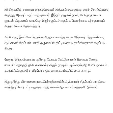
இந்​நிலை​யில், தன்னை இந்த இளைஞர் இஸ்​லாம் மதத்​துக்கு மாறச் சொல்​லியதை
அடுத்து அவரும் மதம் மாறி​யுள்​ளார். இந்​தச் சூழலில்​தான், வேறொரு பெண்​
ணுடன் திரு​மணம் நடை​பெற இருந்​ததும், அதைத் தடுப்​ப​தற்​காக வந்​த​தாக​வும்
அந்​தப் பெண் தெரி​வித்​தார்.
அப்​போது, இளம்​பெண்​ணுக்கு ஆதர​வாக வந்த சமூக ஆர்​வலர் மற்​றும் சிலரை
ஆய்​வாளர் சிதம்​பரம் பாரதி ஒரு​மை​யில் திட்​டியதோடு தாக்​கிய​தாகக் கூறப்​படு​
கிறது.
மேலும், இந்த விவ​காரம் குறித்து நியா​யம் கேட்டு காவல் நிலை​யம் சென்ற
ராயபுரம் தொகுதி தவெக எம்​எல்ஏ விஜய் தாமு​விட​மும் வரம்​புமீறி பேசி​ய​தாக​வும்
கூறப்​படு​கிறது. இந்த வீடியோ சமூக வலை​தளங்​களில் வைரலானது.
இதுகுறித்து விசா​ரணை நடை​பெற்ற நிலை​யில், ஆய்​வாளர் சிதம்​பரம் பார​தியை
காத்​திருப்​போர் பட்​டியலுக்கு மாற்​றி காவல்​ ஆணை​யர் உத்தரவிட்டுள்ளார்.