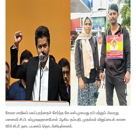
கேரள மாநிலம் மலப்​புரத்​தைச் சேர்ந்த கே.எஸ்.முகமது ரபி மற்​றும் அவரது
மனைவி சி.பி. உம்முஷஹானமோல் ஆகிய தம்​ப​தி​, முதல்வர் விஜய்யைக் காண
650 கி.மீ. நடைபயணம் தொடங்கியுள்ளனர்.