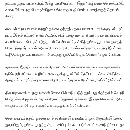
தமிழக முதல்வ​ராக விஜய் நேற்று பதவி​யேற்​றார். இந்த நிகழ்​வைக் கொண்​டாடும்
வகையில் கடந்த வியாழக்​கிழமை கேரள தம்பதியினர் பயணத்​தைத் தொடங்​
கினர்.
கையில் சிறிய பைகள் மற்​றும் தங்​கு​வதற்​குத் தேவை​யான கூடாரங்​களு​டன் புறப்​
பட்ட இந்​தத் தம்​ப​தி, கடும் வெயில், திடீர் மழை என மாறி மாறி வந்த வானிலைச்
சவால்​களைப் பொருட்​படுத்​தாமல் சென்னை நோக்​கித் தங்​களது பயணத்​தைத்
தொடர்ந்​தனர். பாலக்​காடு வழி​யாகத் தமிழக எல்​லைக்​குள் நுழைந்த இவர்​கள்,
வழியெங்​கும் கூடாரங்​களை அமைத்து ஓய்​வெடுத்​துக் கொண்டு முன்​னேறினர்.
தங்​களது இந்​தப் பயணத்தை தினசரி வீடியோக்​களாக சமூக வலை​தளங்​களில்
பதிவேற்றி வந்​தனர். வழி​யில் தங்​களுக்கு முன்​பின் தெரி​யாத மக்​கள் அளித்த
ஆதர​வும் உபசரிப்​பும் தங்​களை நெகிழ வைத்​த​தாக அவர்​கள் குறிப்​பிட்​டுள்​ளனர்.
திரை​யுல​கைக் கடந்​து, மக்​கள் சேவை​யில் ஈடு​பட்​டுத் தற்​போது தேர்​தலில் வெற்றி
பெற்​றுள்ள விஜய்​யின் மீதான தீராத பற்​று​தான் தங்​களை இந்​தச் செயலில் ஈடுபட
வைத்​த​தாக அந்​தத் தம்​பதி உற்​சாகத்​துடன் தெரி​வித்​தனர்.
சென்னை வந்​ததும் முதல்வரைச் சந்​திக்க இவர்​களிடம் முன் அனு​ம​தி இல்​லை.
இருப்​பினும், தங்​களது இந்த அர்ப்​பணிப்பு மிக்க முயற்​சி​யைக் கண்டு நிச்​ச​யம் தங்​