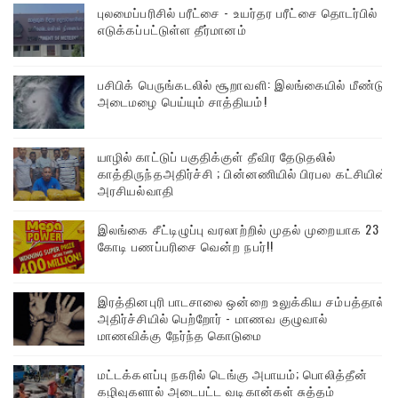
புலமைப்பரிசில் பரீட்சை - உயர்தர பரீட்சை தொடர்பில்
எடுக்கப்பட்டுள்ள தீர்மானம்
பசிபிக் பெருங்கடலில் சூறாவளி: இலங்கையில் மீண்டும்
அடைமழை பெய்யும் சாத்தியம்!
யாழில் காட்டுப் பகுதிக்குள் தீவிர தேடுதலில்
காத்திருந்தஅதிர்ச்சி ; பின்னணியில் பிரபல கட்சியின்
அரசியல்வாதி
இலங்கை சீட்டிழுப்பு வரலாற்றில் முதல் முறையாக 23
கோடி பணப்பரிசை வென்ற நபர்!!
இரத்தினபுரி பாடசாலை ஒன்றை உலுக்கிய சம்பத்தால்
அதிர்ச்சியில் பெற்றோர் - மாணவ குழுவால்
மாணவிக்கு நேர்ந்த கொடுமை
மட்டக்களப்பு நகரில் டெங்கு அபாயம்; பொலித்தீன்
கழிவுகளால் அடைபட்ட வடிகான்கள் சுத்தம்