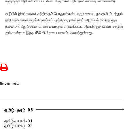
களுக்​குச் சந்​திக்க வாய்ப்பு கிடைக்​கும் என்​ப​தில் நம்​பிக்​கை​யுடன் உள்​ளனர்.
வழி​யில் இவர்​களைச் சந்​திக்​கும் பொது​மக்​கள் பலரும் உணவு, தங்​குமிடம் மற்​றும்
நிதி உதவி​களை வழங்கி ஊக்​கப்​படுத்தி வரு​கின்​றனர். அரசி​யல் கடந்​து, ஒரு
தலை​வன் மீது தொண்​டர்​கள் வைத்​துள்ள தனிப்​பட்ட அன்​பிற்​கும், விசு​வாசத்​திற்​
கும் சான்​றாக இந்​த 650 கி.மீ நடைபயணம்​ அமைந்​துள்​ளது.
No comments:
தமிழ்-தரம் 05
தமிழ்-பாகம்-01
தமிழ்-பாகம்-02