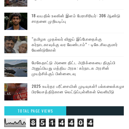
18 வயதில் உலகின் இளம் பேராசிரியர்: 306 ஆண்டு
சாதனை முறியடிப்பு
“தமிழக முதல்வர் விஜய் இப்போதைக்கு
கர்நாடகாவுக்கு வர வேண்டாம்” - டிகே.சிவகுமார்
வேண்டுகோள்
மேகேதாட்டு அணை திட்ட அறிக்கையை திருப்பி
அனுப்பியது மத்திய அரசு: கர்நாடக அரசின்
முயற்சிக்குப் பின்னடைவு
2025 உயர்தர பரீட்சையின் முடிவுகள்! பல்கலைக்கழக
பிரவேசத்திற்கான வெட்டுப்புள்ளிகள் வெளியீடு
TOTAL PAGE VIEWS
8
5
1
4
4
0
4