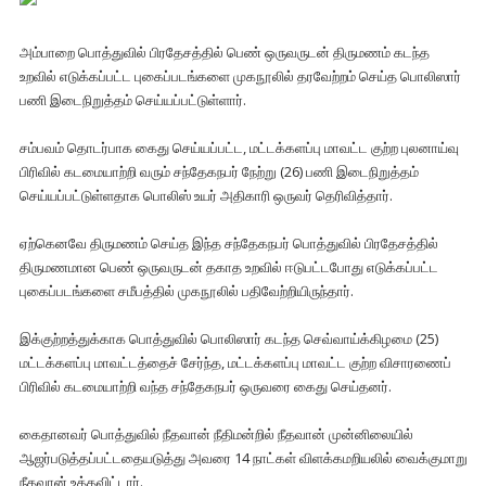
அம்பாறை பொத்துவில் பிரதேசத்தில் பெண் ஒருவருடன் திருமணம் கடந்த
உறவில் எடுக்கப்பட்ட புகைப்படங்களை முகநூலில் தரவேற்றம் செய்த பொலிஸார்
பணி இடைநிறுத்தம் செய்யப்பட்டுள்ளார்.
சம்பவம் தொடர்பாக கைது செய்யப்பட்ட, மட்டக்களப்பு மாவட்ட குற்ற புலனாய்வு
பிரிவில் கடமையாற்றி வரும் சந்தேகநபர் நேற்று (26) பணி இடைநிறுத்தம்
செய்யப்பட்டுள்ளதாக பொலிஸ் உயர் அதிகாரி ஒருவர் தெரிவித்தார்.
ஏற்கெனவே திருமணம் செய்த இந்த சந்தேகநபர் பொத்துவில் பிரதேசத்தில்
திருமணமான பெண் ஒருவருடன் தகாத உறவில் ஈடுபட்டபோது எடுக்கப்பட்ட
புகைப்படங்களை சமீபத்தில் முகநூலில் பதிவேற்றியிருந்தார்.
இக்குற்றத்துக்காக பொத்துவில் பொலிஸார் கடந்த செவ்வாய்க்கிழமை (25)
மட்டக்களப்பு மாவட்டத்தைச் சேர்ந்த, மட்டக்களப்பு மாவட்ட குற்ற விசாரணைப்
பிரிவில் கடமையாற்றி வந்த சந்தேகநபர் ஒருவரை கைது செய்தனர்.
கைதானவர் பொத்துவில் நீதவான் நீதிமன்றில் நீதவான் முன்னிலையில்
ஆஜர்படுத்தப்பட்டதையடுத்து அவரை 14 நாட்கள் விளக்கமறியலில் வைக்குமாறு
நீதவான் உத்தவிட்டார்.