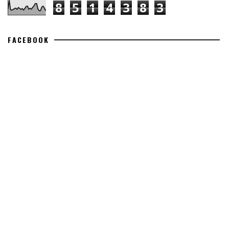
8
5
1
4
3
8
3
FACEBOOK