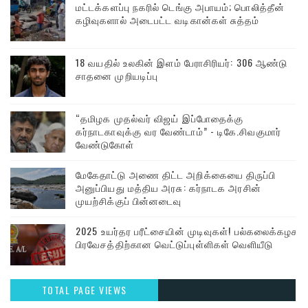
மட்டக்களப்பு நகரில் டெங்கு அபாயம்; பொலித்தீன்
கழிவுகளால் அடைபட்ட வடிகான்கள் சுத்தம்
18 வயதில் உலகின் இளம் பேராசிரியர்: 306 ஆண்டு
சாதனை முறியடிப்பு
“தமிழக முதல்வர் விஜய் இப்போதைக்கு
கர்நாடகாவுக்கு வர வேண்டாம்” - டிகே.சிவகுமார்
வேண்டுகோள்
மேகேதாட்டு அணை திட்ட அறிக்கையை திருப்பி
அனுப்பியது மத்திய அரசு: கர்நாடக அரசின்
முயற்சிக்குப் பின்னடைவு
2025 உயர்தர பரீட்சையின் முடிவுகள்! பல்கலைக்கழக
பிரவேசத்திற்கான வெட்டுப்புள்ளிகள் வெளியீடு
TOTAL PAGE VIEWS