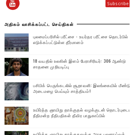
Subscribe
அதிகம் வாசிக்கப்பட்ட செய்திகள்
புலமைப்பரிசில் பரீட்சை - உயர்தர பரீட்சை தொடர்பில்
எடுக்கப்பட்டுள்ள தீர்மானம்
18 வயதில் உலகின் இளம் பேராசிரியர்: 306 ஆண்டு
சாதனை முறியடிப்பு
பசிபிக் பெருங்கடலில் சூறாவளி: இலங்கையில் மீண்டும்
அடைமழை பெய்யும் சாத்தியம்!
உயிர்த்த ஞாயிறு தாக்குதல் வழக்குடன் தொடர்புடைய
நீதிமன்ற நீதிபதிகள் தீவிர பாதுகாப்பில்
உயிர்த்த ஞாயிறு தாக்குதலுக்கு அரச புலனாய்வுச்