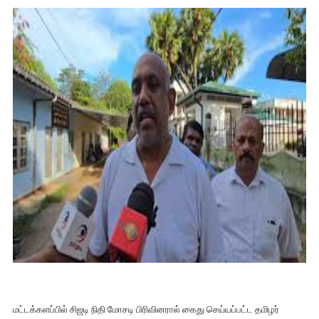
மட்டக்களப்பில் சிஜடி நிதி மோசடி பிரிவினரால் கைது செய்யப்பட்ட தமிழர்