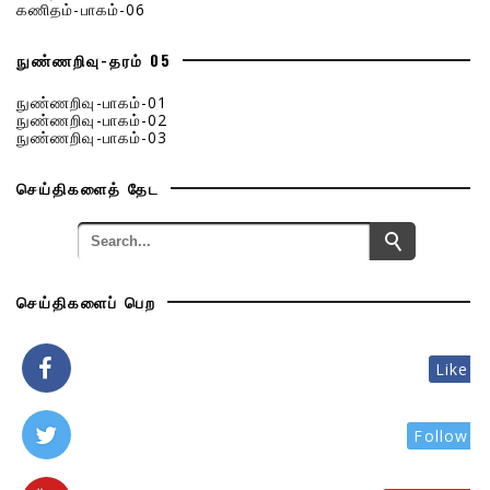
கணிதம்-பாகம்-06
நுண்ணறிவு-தரம் 05
நுண்ணறிவு-பாகம்-01
நுண்ணறிவு-பாகம்-02
நுண்ணறிவு-பாகம்-03
செய்திகளைத் தேட
செய்திகளைப் பெற
Like
Follow