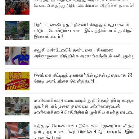
சேவையிலிருந்து நிதி.. வெளியான அதிர்ச்சி தகவல்!
பிறரிடம் கையேந்தும் நிலையிலிருந்து எமது மக்கள்
விடுபட வேண்டும்- பசுமை இல்லத்தின் வடக்கு கிழக்கு
இணைப்பாளர்!!
சவூதி அரேபியாவில் தண்டனை ; சிவராசா
அனோஜனை விடுவிக்க அரசாங்கத்திடம் வலியுறுத்து
இலங்கை சீட்டிழுப்பு வரலாற்றில் முதல் முறையாக 23
கோடி பணப்பரிசை வென்ற நபர்!!
மாளிகைக்காடு மையவாடிக்கு நிரந்தரத் தீர்வு காணும்
முயற்சி: கல்முனை தலைமை பள்ளிவாசலுடன்
மாளிகைக்காடு பிரதிநிதிகள் முக்கிய கலந்துரையாடல்
சத்துருக்கொண்டான் படுகொலை..! முறைப்பாடளித்த
நபர் குற்றப்புலனாய்வுப் பிரிவின் 4 ஆம் மாடியில்..!இரா
.சாணக்கியன்