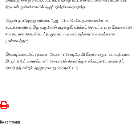
இவ்வாறு கைது செய்யப்பட்டவரை இன்று மட்டக்களப்பு நீதவான் நீதிமன்றின்
நீதவான் முன்னிலையில் ஆஜர்படுத்தியதையடுத்து
அருண் தம்பிமுத்து சார்பாக ஆஜராகிய கமேகே தலைமையிலான
சட்டத்தரணிகள் இது ஒரு சிவில் வழக்குஇ வர்த்தம் தொடர்பானது இதனை நிதி
மோசடி என சோடிக்கப்பட்டு முறைப்பாடு செய்துள்ளதாக வாதங்களை
முன்வைத்தார்
இதனடிப்படையில் நீதவான் அவரை 3 கோடியே 28 இலச்சம் ரூபா பெறமதியான
இரண்டு பேர் கொண்ட சரீர பிணையில் விடுவித்து எதிர்வரும் மே மாதம் 8 ம்
திகதி நீதிமன்றில் ஆஜராகுமாறு உத்தரவிட்டார்.
No comments: