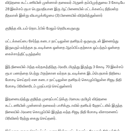
விடுதலை கூட்டணியின் முன்னாள் தலைவர் அருண் தம்பிமுத்துவை 3 கோடியே
28 இலச்சம் ரூபா பெறுமதியான இரு ஆட்பிணையில் மட்டக்களப்பு நீதிமன்ற
நீதவான் இன்று வியாழக்கிழமை (3) பிணையில் விடுவித்துள்ளார்
குறித்த விடயம் தொடர்பில் மேலும் தெரியவருவது
மட்டக்களப்பை சேர்ந்த கனடா நாட்டிலுள்ள தனிநபர் ஒருவருடன் இணைந்து
இருவரும் வர்த்தக நடவடிக்கை ஒன்றை ஆரம்பிப்பதற்காக ஒப்பந்தம் ஒன்றை
கைச்சாத்திட்டிருந்தன்ர
இந் நிலையில் அந்த வர்தகத்திற்கு அவரிடமிருந்து இருந்து 3 கோடி 70 இலச்சம்
ரூபா பணத்தை பெற்று அதற்கான வர்தக நடவடிக்கை இடம்பெறமால் நிதியை
மோசடி செய்தார் என கனடா நாட்டிலுள்ள தனிநபர் கொழும்பிலுள்ள சிஜடி நிதி
மோசடி பிரிவினரிடம் முறப்பாடு செய்துள்ளார்
இதனையடுத்து குறித்த முறைப்பாட்டுக்கு அமைய தமிழர் விடுதலை
கூட்டணியின் முன்னாள் தலைவர் பாசிக்குடாவில் தனியர் ஹோட்டலில் இருந்த
நிலையில் அவரை கொழும்பில் இருந்த வந்த சிஜடி நிதி மோசடி விசாரணைப்
பிரிவினர் நேற்று கைது செய்தனர்.