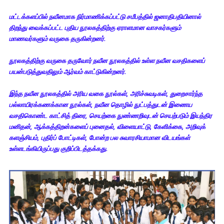
மட்டக்களப்பில் நவீனமாக நிர்மாணிக்கப்பட்டு சமீபத்தில் ஜனாதிபதியினால்
திறந்து வைக்கப்பட்ட புதிய நூலகத்திற்கு ஏராளமான வாசகர்களும்
மாணவர்களும் வருகை தருகின்றனர்.
நூலகத்திற்கு வருகை தருவோர் நவீன நூலகத்தில் உள்ள நவீன வசதிகளைப்
பயன்படுத்துவதிலும் ஆர்வம் காட்டுகின்றனர்.
இந்த நவீன நூலகத்தில் அரிய வகை நூல்கள், அரிச்சுவடிகள், துறைசார்ந்த
பல்லாயிரக்கணக்கான நூல்கள், நவீன தொழில் நுட்பத்துடன் இணைய
வசதிகொண்ட காட்சித் திரை, செயற்கை நுண்ணறிவுடன் செயற்படும் இயந்திர
மனிதன், ஆக்கத்திறன்களைப் புனைதல், விளையாட்டு, கேளிக்கை, அறிவுக்
களஞ்சியம், புதிர்ப் போட்டிகள், போன்ற பல சுவாரசியாமான விடயங்கள்
உள்ளடங்கியிருப்பது குறிப்பிடத்தக்கது.