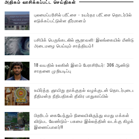
அதிகம் வாசிக்கப்பட்ட செய்திகள்
புலமைப்பரிசில் பரீட்சை - உயர்தர பரீட்சை தொடர்பில்
எடுக்கப்பட்டுள்ள தீர்மானம்
பசிபிக் பெருங்கடலில் சூறாவளி: இலங்கையில் மீண்டும்
அடைமழை பெய்யும் சாத்தியம்!
18 வயதில் உலகின் இளம் பேராசிரியர்: 306 ஆண்டு
சாதனை முறியடிப்பு
உயிர்த்த ஞாயிறு தாக்குதல் வழக்குடன் தொடர்புடைய
நீதிமன்ற நீதிபதிகள் தீவிர பாதுகாப்பில்
பிறரிடம் கையேந்தும் நிலையிலிருந்து எமது மக்கள்
விடுபட வேண்டும்- பசுமை இல்லத்தின் வடக்கு கிழக்கு
இணைப்பாளர்!!