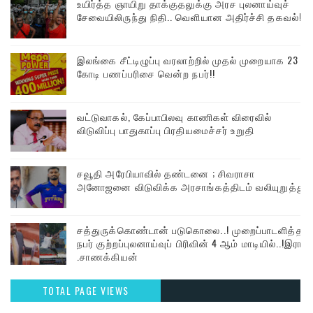
உயிர்த்த ஞாயிறு தாக்குதலுக்கு அரச புலனாய்வுச்
சேவையிலிருந்து நிதி.. வெளியான அதிர்ச்சி தகவல்!
இலங்கை சீட்டிழுப்பு வரலாற்றில் முதல் முறையாக 23
கோடி பணப்பரிசை வென்ற நபர்!!
வட்டுவாகல், கேப்பாபிலவு காணிகள் விரைவில்
விடுவிப்பு பாதுகாப்பு பிரதியமைச்சர் உறுதி
சவூதி அரேபியாவில் தண்டனை ; சிவராசா
அனோஜனை விடுவிக்க அரசாங்கத்திடம் வலியுறுத்து
சத்துருக்கொண்டான் படுகொலை..! முறைப்பாடளித்த
நபர் குற்றப்புலனாய்வுப் பிரிவின் 4 ஆம் மாடியில்..!இரா
.சாணக்கியன்
TOTAL PAGE VIEWS