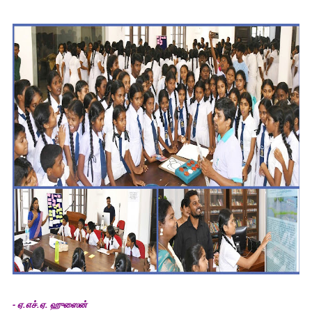
- ஏ.எச்.ஏ. ஹுஸைன்