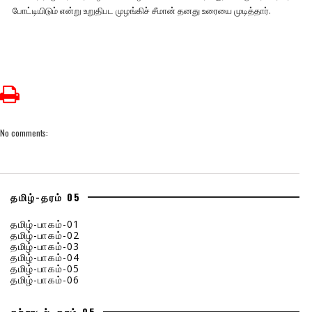
போட்டியிடும் என்று உறுதிபட முழங்கிச் சீமான் தனது உரையை முடித்தார்.
No comments:
தமிழ்-தரம் 05
தமிழ்-பாகம்-01
தமிழ்-பாகம்-02
தமிழ்-பாகம்-03
தமிழ்-பாகம்-04
தமிழ்-பாகம்-05
தமிழ்-பாகம்-06
சுற்றாடல்-தரம் 05