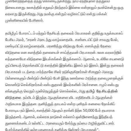
முன்னேற்றத்தைத் தந்து கொண்டிருக்கிறது. நாம் ஏந்தியுள்ள தத்துவம்
நிலையானது. உலகத்தில் எதுவும் நிரந்தரம் இல்லை என்றாலும் நமக்கென்று ஒரு
வரலாறு இருக்கிறது அது நமக்கு என்றும் வழிகாட்டும் என்று மக்கள்
முன்னிலையில் பேசினார்.
தமிழீழப் போராட்டம் மற்றும் தேசியத் தலைவர் பிரபாகரன் குறித்து உருக்கமாகப்
பேசிய அவர், "சரண் அடைந்து வாழ்வதைவிட சண்டையிட்டுச் சாவது மேல்,
மண்டியிட்டு வாழ்வதைவிட மரணித்து விடுவது மேல். எனக்குத் தேவை
விடுதலை என களத்தில் தலையைச் சாய்த்தவன் பிரபாகரன். உலக வரலாற்றில்
எத்தனையோ விடுதலை இயக்கங்கள் இருக்கலாம். ஆனால், உடலிலே சயனைடு
குப்பியைத் தொங்கவிட்டு களத்தில் இறங்கிய இனம் நம் இனம். இன்று தலைவர்
பிரபாகரன் படத்தை பார்த்தாலே சிலர் நடுங்குகிறார்கள் சீமானும் அவரது
பிள்ளைகளும் மீண்டும் மீண்டும் பேசி இந்த உணர்வை அடுத்த தலைமுறைக்குக்
கொண்டு செல்கிறார்கள் என்பதுதான் இவர்களின் பிரச்சனை. ஈழம் என்பது
எங்களுக்கு வெறும் மூன்றெழுத்துச் சொல்லல்ல, அது
தமிழ் தேசியத்தின்
விடுதலை
. நம்மிடம் இருந்த ஆயுதங்களை விட எதிரிகளிடம் ஆயுதங்கள்
அதிகமாக இருந்தன. தனித்துத் தாயகம் என்ற புனிதக் கனவை நோக்கிப்
போராடிய நம் இனம், களத்தில் ஆயுதம் தாங்கி நிற்க 50,000 பேர் தயாராக
இருந்தனர். ஆனால், வல்லரசு நாடுகள் எல்லாம் ஒன்றிணைந்து இந்தியத்
துணைக்கண்டம் உள்ளிட்ட அனைவரும் சேர்ந்து நம்மை அழித்துவிட்டனர்.
போர்க்களத்தில் ஒற்ற மகனாகத் தனித்து நின்றார் பிரபாகரன்".