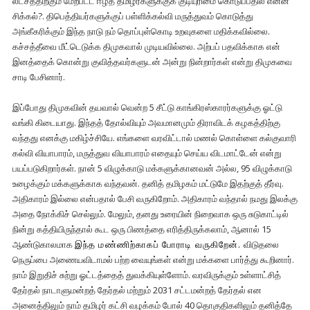
லட்சத்திற்கும் மேற்பட்ட ஈழத் தமிழர்களுக்குக் குடியுரிமை கொடுப்பதில் என்ன
சிக்கல்?. திபெத்தியர்களுக்குப் பள்ளிக்கல்வி மருத்துவம் கொடுத்து
அங்கீகரிக்கும் இந்த நாடு நம் தொப்புள்கொடி உறவுகளை மதிக்கவில்லை.
கச்சத்தீவை மீட்டெடுக்க திமுகவால் முடியவில்லை. அற்பப் பதவிக்காக என்
இனத்தைக் கொன்று குவித்தவர்களுடன் அன்று நின்றார்கள் என்று திமுகவை
சாடி பேசினார்.
இப்போது திமுகவின் தயவால் வென்ற 5 சீட்டு காங்கிரஸ்காரர்களுக்கு ஓட்டு
வங்கி கிடையாது. இந்தத் தோல்வியும் அவமானமும் திராவிடக் கழகத்திற்கு
வந்தது எனக்கு மகிழ்ச்சியே. எங்களை வரவிட்டால் மணல் கொள்ளை கல்குவாரி
கல்வி வியாபாரம், மருத்துவ வியாபாரம் எதையும் செய்ய விடமாட்டேன் என்று
பயப்படுகிறார்கள். நான் 5 விழுக்காடு மக்களுக்கானவன் அல்ல, 95 விழுக்காடு
உழைக்கும் மக்களுக்காக வந்தவன். தனித் தமிழகம் மட்டுமே இதற்குத் தீர்வு.
அதிகாரம் இல்லை என்பதால் பேசி வருகிறோம். அதிகாரம் வந்தால் நமது இலக்கு
அதை நோக்கிச் செல்லும். மேலும், தனது உரையின் நிறைவாக ஒரு சுடுகாட்டில்
நின்று கத்தியிருந்தால் கூட ஒரு பிணத்தை எரித்திருக்கலாம், ஆனால் 15
ஆண்டுகாலமாக
இந்த மண்ணிற்காகப் போராடி வருகிறேன்.
விடுதலை
நெருப்பை அணையவிடாமல் பற்ற வையுங்கள் என்று மக்களை பார்த்து கூறினார்.
நாம் இறுதிச் சுற்று ஓட்டத்தைத் துவக்கியுள்ளோம். வரவிருக்கும் உள்ளாட்சித்
தேர்தல் நாடாளுமன்றத் தேர்தல் மற்றும் 2031 சட்டமன்றத் தேர்தல் என
அனைத்திலும் நாம் தமிழர் கட்சி வழக்கம் போல் 40 தொகுதிகளிலும் தனித்தே