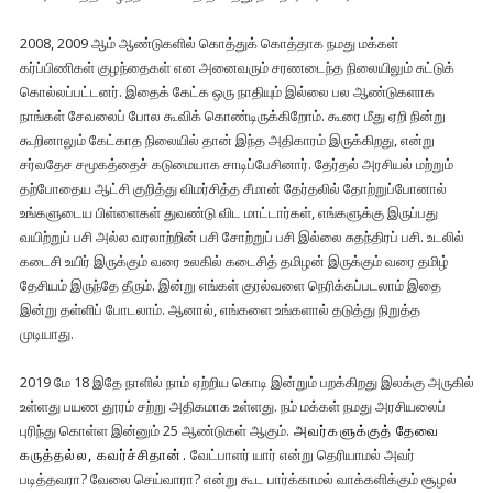
2008, 2009 ஆம் ஆண்டுகளில் கொத்துக் கொத்தாக நமது மக்கள்
கர்ப்பிணிகள் குழந்தைகள் என அனைவரும் சரணடைந்த நிலையிலும் சுட்டுக்
கொல்லப்பட்டனர். இதைக் கேட்க ஒரு நாதியும் இல்லை பல ஆண்டுகளாக
நாங்கள் சேவலைப் போல கூவிக் கொண்டிருக்கிறோம். கூரை மீது ஏறி நின்று
கூறினாலும் கேட்காத நிலையில் தான் இந்த அதிகாரம் இருக்கிறது, என்று
சர்வதேச சமூகத்தைச் கடுமையாக சாடிப்பேசினார். தேர்தல் அரசியல் மற்றும்
தற்போதைய ஆட்சி குறித்து விமர்சித்த சீமான் தேர்தலில் தோற்றுப்போனால்
உங்களுடைய பிள்ளைகள் துவண்டு விட மாட்டார்கள், எங்களுக்கு இருப்பது
வயிற்றுப் பசி அல்ல வரலாற்றின் பசி சோற்றுப் பசி இல்லை சுதந்திரப் பசி. உடலில்
கடைசி உயிர் இருக்கும் வரை உலகில் கடைசித் தமிழன் இருக்கும் வரை தமிழ்
தேசியம் இருந்தே தீரும். இன்று எங்கள் குரல்வளை நெரிக்கப்படலாம் இதை
இன்று தள்ளிப் போடலாம். ஆனால், எங்களை உங்களால் தடுத்து நிறுத்த
முடியாது.
2019 மே 18 இதே நாளில் நாம் ஏற்றிய கொடி இன்றும் பறக்கிறது இலக்கு அருகில்
உள்ளது பயண தூரம் சற்று அதிகமாக உள்ளது. நம் மக்கள் நமது அரசியலைப்
புரிந்து கொள்ள இன்னும் 25 ஆண்டுகள் ஆகும்.
அவர்களுக்குத் தேவை
கருத்தல்ல, கவர்ச்சிதான்.
வேட்பாளர் யார் என்று தெரியாமல் அவர்
படித்தவரா? வேலை செய்வாரா? என்று கூட பார்க்காமல் வாக்களிக்கும் சூழல்