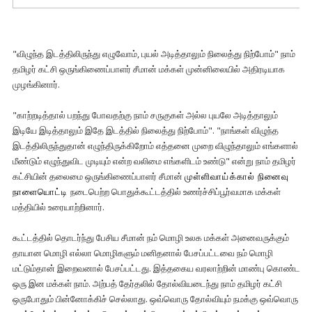
"விழுந்த இடத்திலிருந்து எழுவோம், புயல் அடித்தாலும் நிலைத்து நிற்போம்" நாம்
தமிழர் கட்சி ஒருங்கிணைப்பாளர் சீமான் மக்கள் முன்னிலையில் அதிரடியாக
முழங்கினார்.
"காற்றடித்தால் பறந்து போவதற்கு நாம் சருகுகள் அல்ல புயலே அடித்தாலும்
இடியே இடித்தாலும் இதே இடத்தில் நிலைத்து நிற்போம்". "நாங்கள் விழுந்த
இடத்திலிருந்துதான் எழுந்திருக்கிறோம் எத்தனை முறை விழுந்தாலும் எங்களால்
மீண்டும் எழுந்துவிட முடியும் என்ற வலிமை எங்களிடம் உண்டு" என்று நாம் தமிழர்
கட்சியின் தலைமை ஒருங்கிணைப்பாளர் சீமான்
முள்ளிவாய்க்கால் நினைவு
நாளையொட்டி
நடைபெற்ற பொதுக்கூட்டத்தில் உணர்ச்சிப்பூர்வமாக மக்கள்
மத்தியில் உரையாற்றினார்.
கூட்டத்தில் தொடர்ந்து பேசிய சீமான் நம் மொழி உலக மக்கள் அனைவருக்கும்
தாயான மொழி எல்லா மொழிகளும் மனிதனால் பேசப்பட்டவை நம் மொழி
மட்டும்தான் இறைவனால் பேசப்பட்டது. இத்தகைய வரலாற்றின் மாண்பு கொண்ட
ஒரு இன மக்கள் நாம். அற்பத் தேர்தலில் தோல்வியடைந்து நாம் தமிழர் கட்சி
ஒருபோதும் பின்னோக்கிச் செல்லாது. ஒவ்வொரு தோல்வியும் நமக்கு ஒவ்வொரு