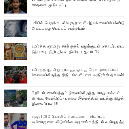
சாதனை முறியடிப்பு
பசிபிக் பெருங்கடலில் சூறாவளி: இலங்கையில் மீண்டும்
அடைமழை பெய்யும் சாத்தியம்!
உயிர்த்த ஞாயிறு தாக்குதல் வழக்குடன் தொடர்புடைய
நீதிமன்ற நீதிபதிகள் தீவிர பாதுகாப்பில்
உயிர்த்த ஞாயிறு தாக்குதலுக்கு அரச புலனாய்வுச்
சேவையிலிருந்து நிதி.. வெளியான அதிர்ச்சி தகவல்!
பிறரிடம் கையேந்தும் நிலையிலிருந்து எமது மக்கள்
விடுபட வேண்டும்- பசுமை இல்லத்தின் வடக்கு கிழக்கு
இணைப்பாளர்!!
சவூதி அரேபியாவில் தண்டனை ; சிவராசா
அனோஜனை விடுவிக்க அரசாங்கத்திடம் வலியுறுத்து