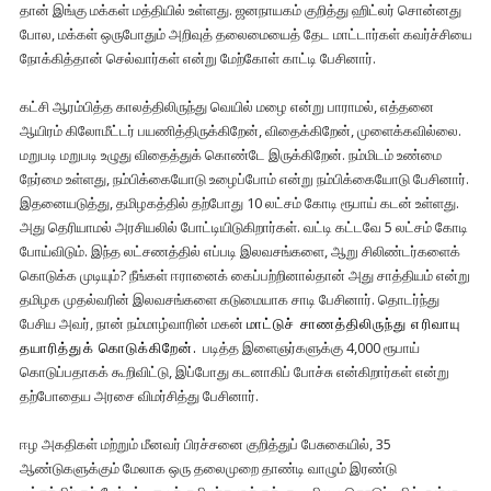
தான் இங்கு மக்கள் மத்தியில் உள்ளது. ஜனநாயகம் குறித்து ஹிட்லர் சொன்னது
போல, மக்கள் ஒருபோதும் அறிவுத் தலைமையைத் தேட மாட்டார்கள் கவர்ச்சியை
நோக்கித்தான் செல்வார்கள் என்று மேற்கோள் காட்டி பேசினார்.
கட்சி ஆரம்பித்த காலத்திலிருந்து வெயில் மழை என்று பாராமல், எத்தனை
ஆயிரம் கிலோமீட்டர் பயணித்திருக்கிறேன், விதைக்கிறேன், முளைக்கவில்லை.
மறுபடி மறுபடி உழுது விதைத்துக் கொண்டே இருக்கிறேன். நம்மிடம் உண்மை
நேர்மை உள்ளது, நம்பிக்கையோடு உழைப்போம் என்று நம்பிக்கையோடு பேசினார்.
இதனையடுத்து, தமிழகத்தில் தற்போது 10 லட்சம் கோடி ரூபாய் கடன் உள்ளது.
அது தெரியாமல் அரசியலில் போட்டியிடுகிறார்கள். வட்டி கட்டவே 5 லட்சம் கோடி
போய்விடும். இந்த லட்சணத்தில் எப்படி இலவசங்களை, ஆறு சிலிண்டர்களைக்
கொடுக்க முடியும்? நீங்கள் ஈரானைக் கைப்பற்றினால்தான் அது சாத்தியம் என்று
தமிழக முதல்வரின் இலவசங்களை கடுமையாக சாடி பேசினார். தொடர்ந்து
பேசிய அவர், நான் நம்மாழ்வாரின் மகன்
மாட்டுச் சாணத்திலிருந்து எரிவாயு
தயாரித்துக் கொடுக்கிறேன்.
படித்த இளைஞர்களுக்கு 4,000 ரூபாய்
கொடுப்பதாகக் கூறிவிட்டு, இப்போது கடனாகிப் போச்சு என்கிறார்கள் என்று
தற்போதைய அரசை விமர்சித்து பேசினார்.
ஈழ அகதிகள் மற்றும் மீனவர் பிரச்சனை குறித்துப் பேசுகையில், 35
ஆண்டுகளுக்கும் மேலாக ஒரு தலைமுறை தாண்டி வாழும் இரண்டு