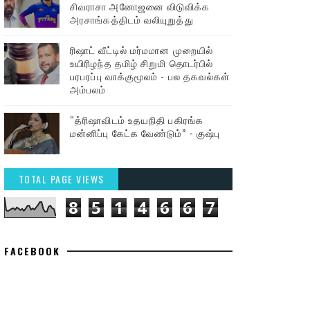
சிவராசா அனோஜனை விடுவிக்க
அரசாங்கத்திடம் வலியுறுத்து
ரிஷாட் வீட்டில் மர்மமான முறையில்
உயிரிழந்த தமிழ் சிறுமி தொடர்பில்
பரபரப்பு வாக்குமூலம் - பல தகவல்கள்
அம்பலம்
“த்ரிஷாவிடம் உதயநிதி பகிரங்க
மன்னிப்பு கேட்க வேண்டும்” - குஷ்பு
TOTAL PAGE VIEWS
8
5
1
4
6
6
7
FACEBOOK