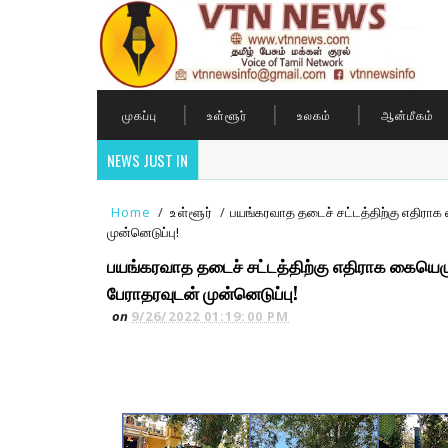
முகப்பு
உள்ளூர்
உலகம்
ஆன்மீகம்
NEWS JUST IN
Home
/
உள்ளூர்
/
பயங்கரவாத தடைச் சட்டத்திற்கு எதிராக 
முன்னெடுப்பு!
பயங்கரவாத தடைச் சட்டத்திற்கு எதிராக கையெழுத
பேராதரவுடன் முன்னெடுப்பு!
on
9/26/2022 01:19:00 PM