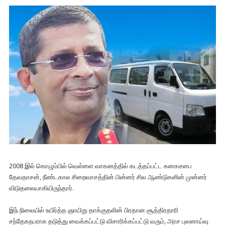
2008 இல் கொழும்பில் வெள்ளை வாகனத்தில் கடத்தப்பட்ட கனகசபை
தேவதாசன், நீண்டகால சிறைவாசத்தின் பின்னர் சில ஆண்டுகளின் முன்னர்
விடுதலையாகியிருந்தார்.
இந் நிலையில் உயிர்த்த ஞாயிறு தாக்குதலின் பிரதான சூத்திரதாரி
சந்தேகநபராக தடுத்து வைக்கப்பட்டு விசாரிக்கப்பட்டு வரும், அரச புலனாய்வு