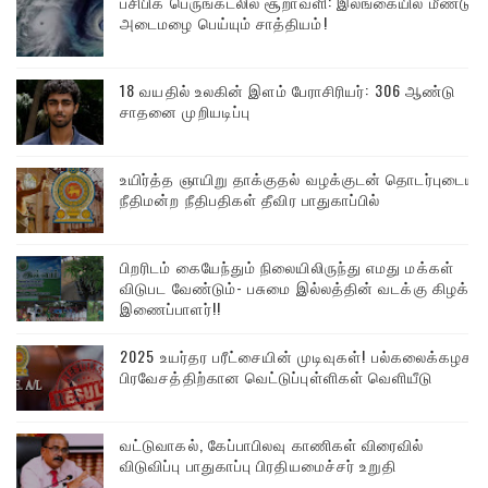
பசிபிக் பெருங்கடலில் சூறாவளி: இலங்கையில் மீண்டும்
அடைமழை பெய்யும் சாத்தியம்!
18 வயதில் உலகின் இளம் பேராசிரியர்: 306 ஆண்டு
சாதனை முறியடிப்பு
உயிர்த்த ஞாயிறு தாக்குதல் வழக்குடன் தொடர்புடைய
நீதிமன்ற நீதிபதிகள் தீவிர பாதுகாப்பில்
பிறரிடம் கையேந்தும் நிலையிலிருந்து எமது மக்கள்
விடுபட வேண்டும்- பசுமை இல்லத்தின் வடக்கு கிழக்கு
இணைப்பாளர்!!
2025 உயர்தர பரீட்சையின் முடிவுகள்! பல்கலைக்கழக
பிரவேசத்திற்கான வெட்டுப்புள்ளிகள் வெளியீடு
வட்டுவாகல், கேப்பாபிலவு காணிகள் விரைவில்
விடுவிப்பு பாதுகாப்பு பிரதியமைச்சர் உறுதி