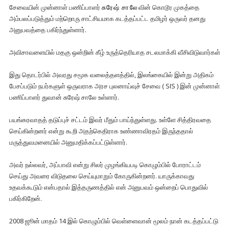
சேவையின் முன்னாள் பணிப்பாளர்
சுரேஷ் சாலே
வின் கொடூர முகத்தை
அம்பலப்படுத்தும் மற்றொரு சாட்சியமாக கடத்தப்பட்ட தமிழர் ஒருவர் தனது
அனுபவத்தை பகிர்ந்துள்ளார்.
அவிசாவளையில் மதகு ஒன்றின் கீழ் உருத்தெரியாத சடலமாக்கி வீசிவிடுவார்கள்
இது தொடர்பில் அவரது சமூக வலைத்தளத்தில், இலங்கையில் இன்று அதிகம்
பேசப்படும் நபர்களுள் ஒருவராக அரச புலனாய்வுச் சேவை ( SIS ) இன் முன்னாள்
பணிப்பாளர் துவான் சுரேஷ் சாலே உள்ளார்.
பயங்கரவாதத் தடுப்புச் சட்டம் இவர் மீதும் பாய்ந்துள்ளது. உள்ளே சித்திரவதை
செய்கின்றனர் என்று கூறி அதற்கெதிராக உண்ணாவிரதம் இருந்ததால்
மருத்துவமனையில் அனுமதிக்கப்பட்டுள்ளார்.
அவர் நல்லவர், அப்பாவி என்று சிலர் முழங்கியபடி கொழும்பில் போராட்டம்
செய்து அவரை விடுதலை செய்யுமாறும் கோருகின்றனர். யாருக்காவது
உதவக்கூடும் என்பதால் இத்தருணத்தில் என் அனுபவம் ஒன்றைப் பொதுவில்
பகிர்கிறேன்.
2008 ஜூன் மாதம் 14 இல் கொழும்பில் வெள்ளைவான் மூலம் நான் கடத்தப்பட்டு