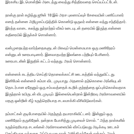
இரகசிய இடமொன்றில் அடைத்து வைத்து சித்திரவதை செய்யப்பட்டேன்.
நான்கு நாள் கழித்து ஜூன் 18 இல் அரச புலனாய்வுச் சேவையின் பணிப்பாளர்
எனத் தன்னை அறிமுகப்படுத்திக் கொண்டு ஒருவர் என்னை வந்து சந்தித்தார்.
இரத்த வாடை கலந்து துர்நாற்றம் வீசும் உடையுடன் தரையில் இருந்த என்னை
கதிரையில் இருக்கச் சொன்னார்.
வன்முறையற்ற வார்த்தைகளுடன் மிகவும் மென்மையாக ஒரு மணிநேரம்
என்னுடன் உரையாடினார். இனவாதமற்ற இலங்கை பற்றியும் பேசினார்.
உரையாடலின் இறுதிக் கட்டம் வந்தது. அவர் சொன்னார்.
என்னைக் கடத்திய செய்தி தொலைக்காட்சி ஊடகத்தில் வந்துவிட்டது.
இனிமேல் என்னைச் சும்மா விட முடியாது. அதனால் தற்கொலை அங்கியுடன்
தொடர்பான ஏதேனும் ஒரு சம்பவத்தைக் கூறிக் குற்றத்தை ஒப்புக்கொள்வதாக
இருந்தால் உயிருடன் விடமுடியும். இல்லையென்றால் இன்றிரவு அவிசாவளையில்
மதகு ஒன்றின் கீழ் உருத்தெரியாத சடலமாக்கி வீசிவிடுவார்கள்.
நம்மாட்கள் குடிபோதையில் அதற்குத் தயாராகிவிட்டனர். இன்னும் ஒரு
மணிநேரம் தருகிறேன். நன்றாக யோசித்து முடிவைச் சொல். ” அந்த நாள்களில்
உருத்தெரியாத சடலங்கள் அவிசாவளையில் வீசப்படுவது அடிக்கடி ஊடகச்
செய்தியாக வந்ததை அப்பொழுது நான் அறிந்திருந்தேன் என்றும் அவர்